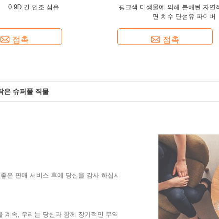
0.9D 긴 인조 섬유
핑크색 미생물에 의해 분해된 자연
면 치수 단섬유 파이버
접촉
접촉
작은 슈퍼폴 직물
격자무늬 직물
한 좋은 판매 서비스 후에 당신을 감사 하십시
을 계속, 우리는 당신과 함께 장기적인 무역