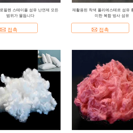
프로필렌 스테이플 섬유 난연제 모든
재활용된 착색 폴리에스테르 섬유 
범위가 물듭니다
미한 복합 방사 섬유
접촉
접촉