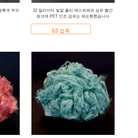
황록색 무의
32 밀리미터 빛깔 폴리 에스트레르 섬유 빨간
핑크색 PET 인조 섬유는 재순환했습니다
접촉