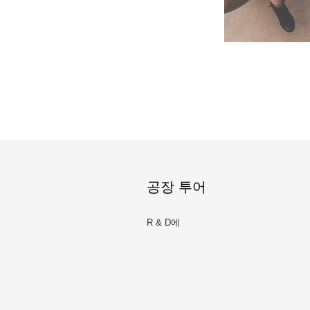
공장 투어
R & D에