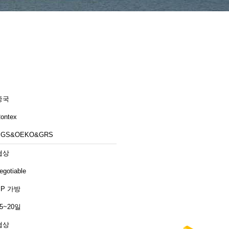
중국
ontex
SGS&OEKO&GRS
협상
egotiable
PP 가방
15~20일
협상