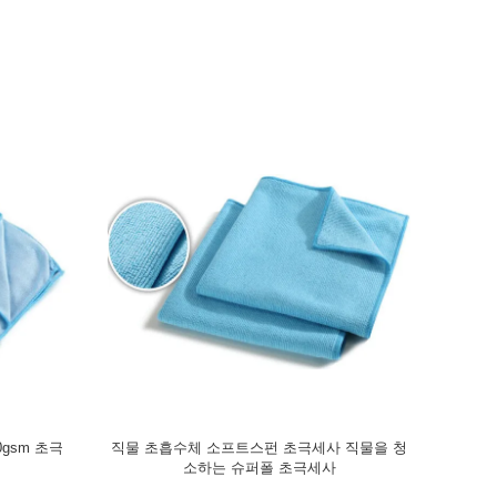
gsm 초극
직물 초흡수체 소프트스펀 초극세사 직물을 청
작은 
소하는 슈퍼폴 초극세사