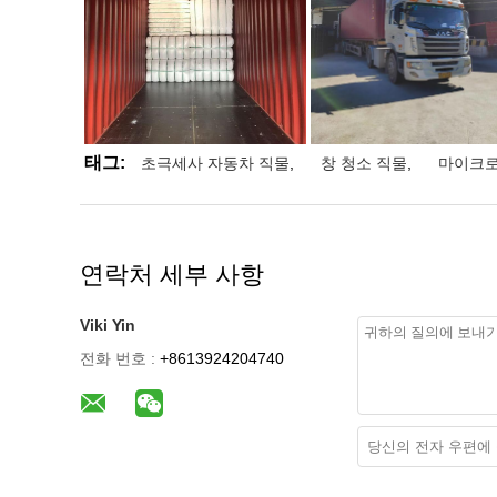
태그:
초극세사 자동차 직물
,
창 청소 직물
,
마이크로
연락처 세부 사항
Viki Yin
전화 번호 :
+8613924204740