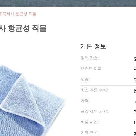
 초극세사 항균성 직물
사 항균성 직물
기본 정보
원래 장소:
브랜드 이름:
R
인증:
최소 주문 수량:
가격:
n
포장 세부 사항:
배달 시간:
지불 조건: