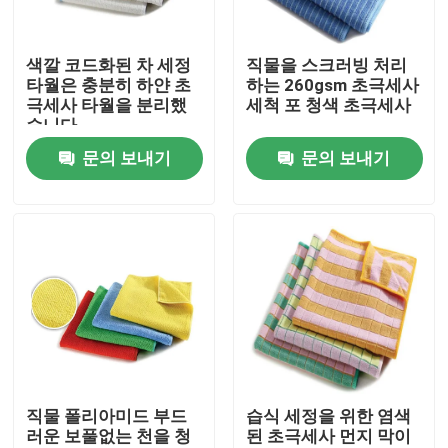
공장 투어
색깔 코드화된 차 세정
직물을 스크러빙 처리
타월은 충분히 하얀 초
하는 260gsm 초극세사
극세사 타월을 분리했
세척 포 청색 초극세사
품질 관리
습니다
문의 보내기
문의 보내기
연락처
견적 요청
비스코스 스프 섬유
재활용 폴리에스테르 스테이플 섬유
직물 폴리아미드 부드
습식 세정을 위한 염색
러운 보풀없는 천을 청
된 초극세사 먼지 막이
폴리프로필렌 스테이플 섬유