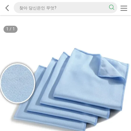
1
/
1