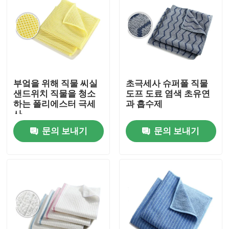
부엌을 위해 직물 씨실
초극세사 슈퍼폴 직물
샌드위치 직물을 청소
도프 도료 염색 초유연
하는 폴리에스터 극세
과 흡수제
사
문의 보내기
문의 보내기
홈
제품 소개
회사 소개