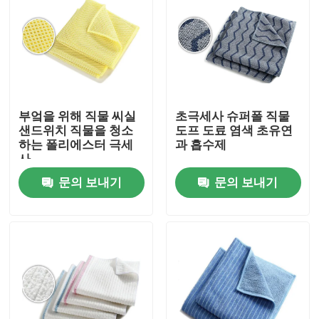
부엌을 위해 직물 씨실
초극세사 슈퍼폴 직물
샌드위치 직물을 청소
도프 도료 염색 초유연
하는 폴리에스터 극세
과 흡수제
사
문의 보내기
문의 보내기
홈
제품 소개
회사 소개