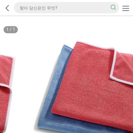
1
/
1