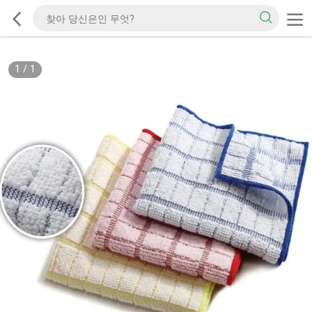
1
/
1