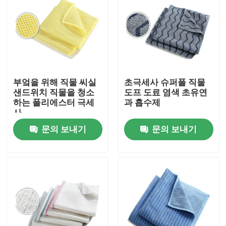
부엌을 위해 직물 씨실
초극세사 슈퍼폴 직물
샌드위치 직물을 청소
도프 도료 염색 초유연
하는 폴리에스터 극세
과 흡수제
사
문의 보내기
문의 보내기
홈
제품 소개
회사 소개