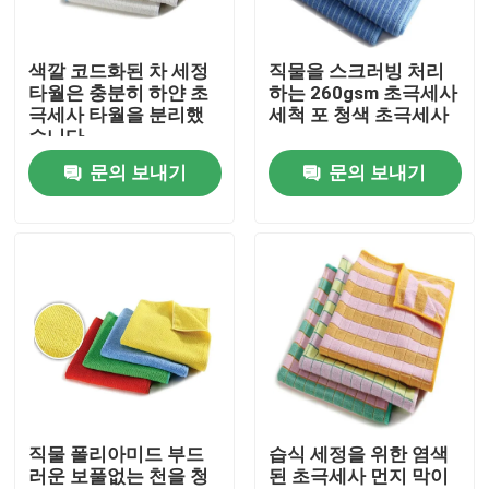
공장 투어
색깔 코드화된 차 세정
직물을 스크러빙 처리
타월은 충분히 하얀 초
하는 260gsm 초극세사
극세사 타월을 분리했
세척 포 청색 초극세사
품질 관리
습니다
문의 보내기
문의 보내기
연락처
견적 요청
비스코스 스프 섬유
재활용 폴리에스테르 스테이플 섬유
직물 폴리아미드 부드
습식 세정을 위한 염색
러운 보풀없는 천을 청
된 초극세사 먼지 막이
폴리프로필렌 스테이플 섬유